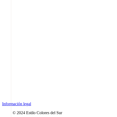
Somos una agencia boutique.
Ayudamos a crear, reinventar y potenciar marcas.
Conoce lo que podemos hacer por ti.
Síguenos
Contacta
Información legal
© 2024 Estilo Colores del Sur