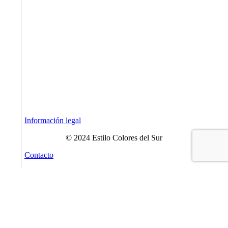
Ayudamos a crear, reinventar y potenciar
marcas.
Conoce lo que podemos hacer por ti.
Síguenos
Contacta
Información legal
© 2024 Estilo Colores del Sur
Contacto